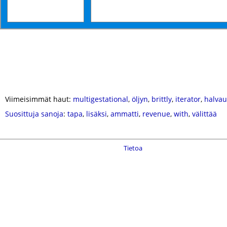
Viimeisimmät haut:
multigestational
,
öljyn
,
brittly
,
iterator
,
halvau
Suosittuja sanoja
:
tapa
,
lisäksi
,
ammatti
,
revenue
,
with
,
välittää
Tietoa