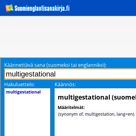
Käännettävä sana (suomeksi tai englanniksi):
Hakuluettelo:
Käännös:
multigestational
multigestational (suome
Määritelmät:
(synonym of, multigestation, lang=en)