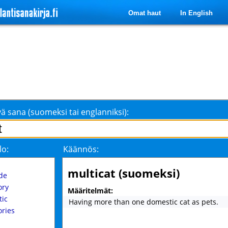
Omat haut
In English
ä sana (suomeksi tai englanniksi):
lo:
Käännös:
multicat (suomeksi)
de
ory
Määritelmät:
tic
Having more than one domestic cat as pets.
ories