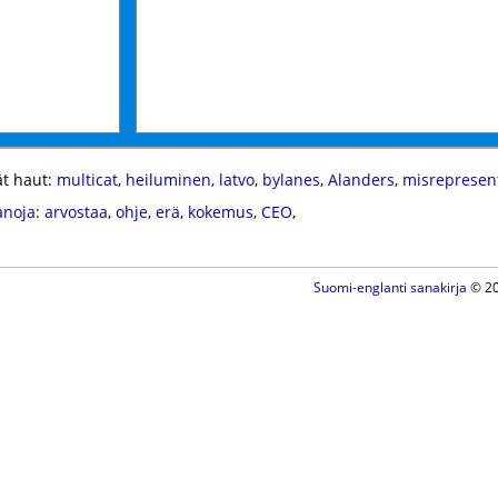
t haut:
multicat
,
heiluminen
,
latvo
,
bylanes
,
Alanders
,
misrepresen
anoja
:
arvostaa
,
ohje
,
erä
,
kokemus
,
CEO
,
Suomi-englanti sanakirja
© 20