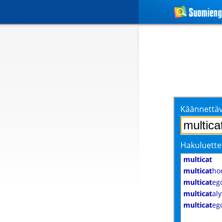
Käännettäv
Hakuluette
multicat
multicat
ho
multicat
eg
multicat
aly
multicat
eg