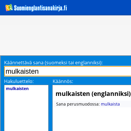
Käännettävä sana (suomeksi tai englanniksi):
Hakuluettelo:
Käännös:
mulkaisten
mulkaisten (englanniksi)
Sana perusmuodossa:
mulkaista