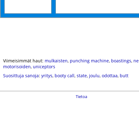
Viimeisimmät haut:
mulkaisten
,
punching machine
,
boastings
,
ne
motorisoiden
,
uniceptors
Suosittuja sanoja
:
yritys
,
booty call
,
state
,
joulu
,
odottaa
,
butt
Tietoa