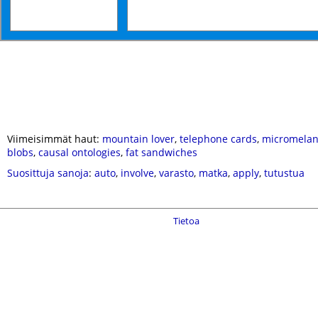
Viimeisimmät haut:
mountain lover
,
telephone cards
,
micromela
blobs
,
causal ontologies
,
fat sandwiches
Suosittuja sanoja
:
auto
,
involve
,
varasto
,
matka
,
apply
,
tutustua
Tietoa