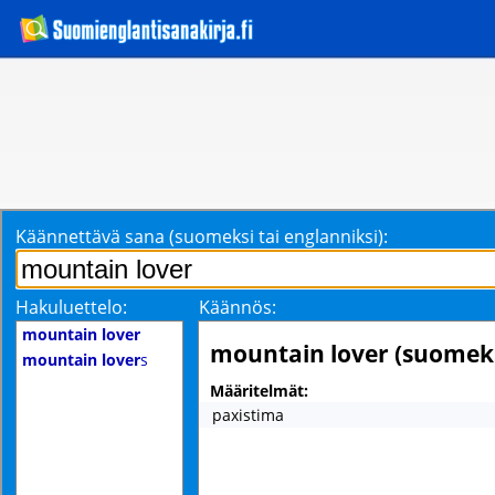
Käännettävä sana (suomeksi tai englanniksi):
Hakuluettelo:
Käännös:
mountain lover
mountain lover (suomeks
mountain lover
s
Määritelmät:
paxistima