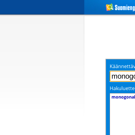
Käännettäv
Hakuluette
monogona