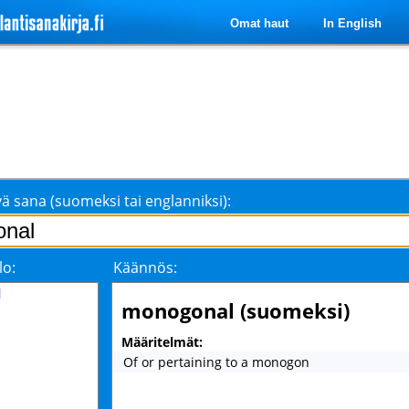
Omat haut
In English
ä sana (suomeksi tai englanniksi):
lo:
Käännös:
l
monogonal (suomeksi)
Määritelmät:
Of or pertaining to a monogon