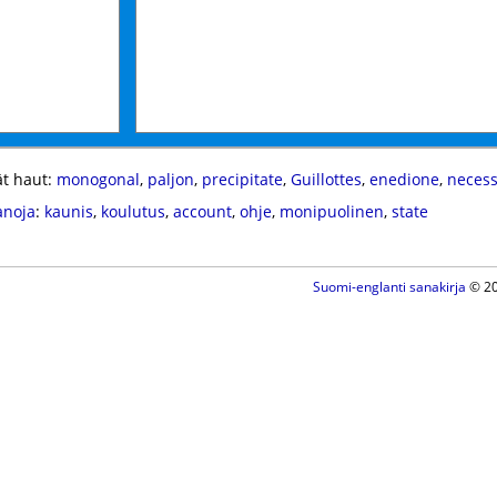
t haut:
monogonal
,
paljon
,
precipitate
,
Guillottes
,
enedione
,
necess
anoja
:
kaunis
,
koulutus
,
account
,
ohje
,
monipuolinen
,
state
Suomi-englanti sanakirja
© 20