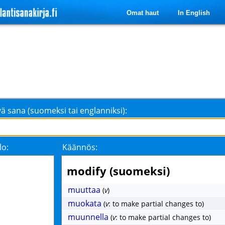
Omat haut
In English
ä sana (suomeksi tai englanniksi):
lo:
Käännös:
modify (suomeksi)
muuttaa
(
v
)
muokata
(
v
: to make partial changes to)
muunnella
(
v
: to make partial changes to)