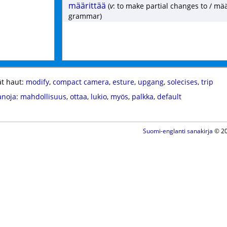
määrittää
(
v
: to make partial changes to / mää
grammar)
t haut:
modify
,
compact camera
,
esture
,
upgang
,
solecises
,
trip
anoja
:
mahdollisuus
,
ottaa
,
lukio
,
myös
,
palkka
,
default
Suomi-englanti sanakirja
© 20