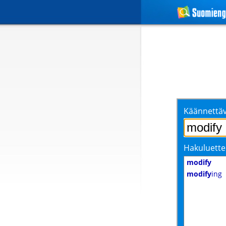
Käännettäv
Hakuluette
modify
modify
ing