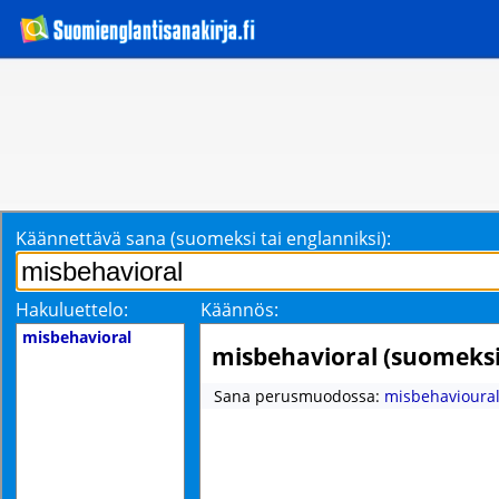
Käännettävä sana (suomeksi tai englanniksi):
Hakuluettelo:
Käännös:
misbehavioral
misbehavioral (suomeksi
Sana perusmuodossa:
misbehavioura