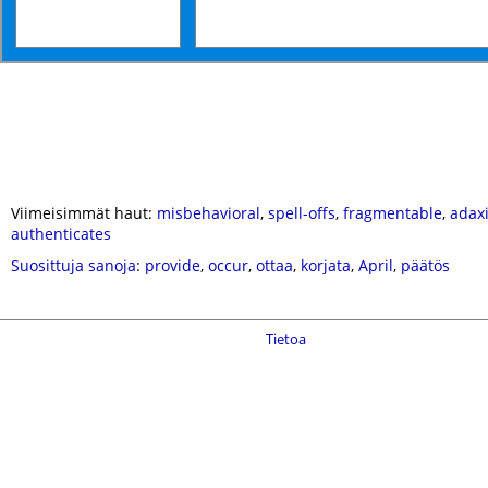
Viimeisimmät haut:
misbehavioral
,
spell-offs
,
fragmentable
,
adaxi
authenticates
Suosittuja sanoja
:
provide
,
occur
,
ottaa
,
korjata
,
April
,
päätös
Tietoa