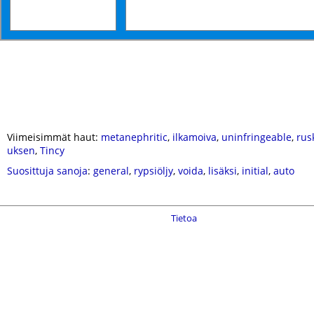
Viimeisimmät haut:
metanephritic
,
ilkamoiva
,
uninfringeable
,
rus
uksen
,
Tincy
Suosittuja sanoja
:
general
,
rypsiöljy
,
voida
,
lisäksi
,
initial
,
auto
Tietoa