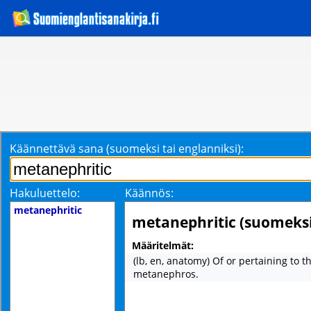
Käännettävä sana (suomeksi tai englanniksi):
Hakuluettelo:
Käännös:
metanephritic
metanephritic (suomeksi
Määritelmät:
(lb, en, anatomy) Of or pertaining to t
metanephros.