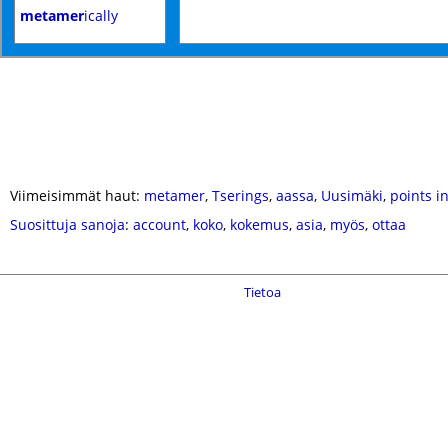
metamer
ically
Viimeisimmät haut:
metamer
,
Tserings
,
aassa
,
Uusimäki
,
points i
Suosittuja sanoja
:
account
,
koko
,
kokemus
,
asia
,
myös
,
ottaa
Tietoa