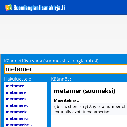
Käännettävä sana (suomeksi tai englanniksi):
Hakuluettelo:
Käännös:
metamer
metamer (suomeksi)
metamer
e
metamer
s
Määritelmät:
metamer
es
(lb, en, chemistry) Any of a number of
metamer
ic
mutually exhibit metamerism.
metamer
ism
metamer
isms