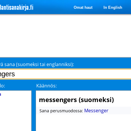
Omat haut
In English
ä sana (suomeksi tai englanniksi):
lo:
Käännös:
s
messengers (suomeksi)
Messenger
Sana perusmuodossa: