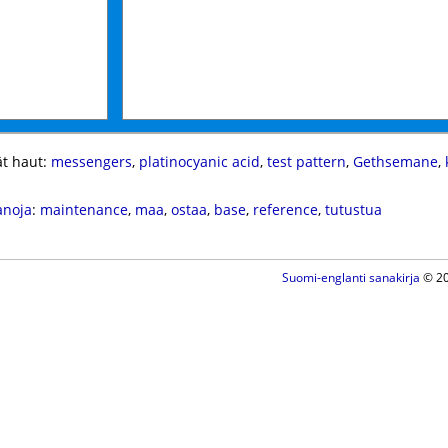
t haut:
messengers
,
platinocyanic acid
,
test pattern
,
Gethsemane
,
anoja
:
maintenance
,
maa
,
ostaa
,
base
,
reference
,
tutustua
Suomi-englanti sanakirja
© 20