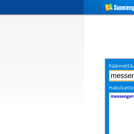
Käännettäv
Hakuluette
messenger