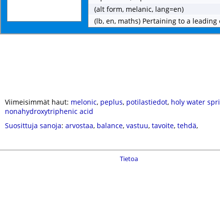
(alt form, melanic, lang=en)
(lb, en, maths) Pertaining to a leading
Viimeisimmät haut:
melonic
,
peplus
,
potilastiedot
,
holy water spr
nonahydroxytriphenic acid
Suosittuja sanoja
:
arvostaa
,
balance
,
vastuu
,
tavoite
,
tehdä
,
Tietoa