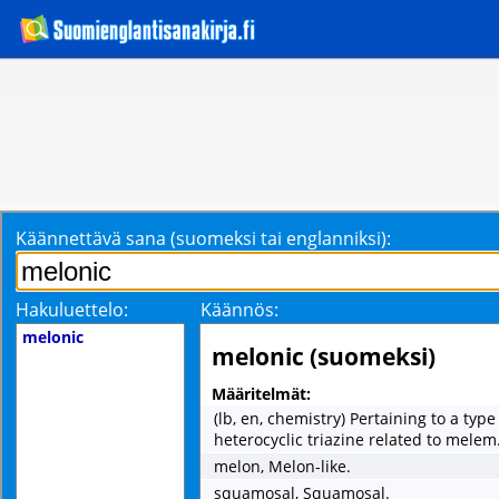
Käännettävä sana (suomeksi tai englanniksi):
Hakuluettelo:
Käännös:
melonic
melonic (suomeksi)
Määritelmät:
(lb, en, chemistry) Pertaining to a typ
heterocyclic triazine related to melem
melon, Melon-like.
squamosal, Squamosal.