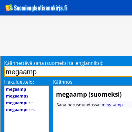
Käännettävä sana (suomeksi tai englanniksi):
Hakuluettelo:
Käännös:
megaamp
megaamp (suomeksi)
megaamp
s
megaamp
ere
Sana perusmuodossa:
mega-amp
megaamp
eres