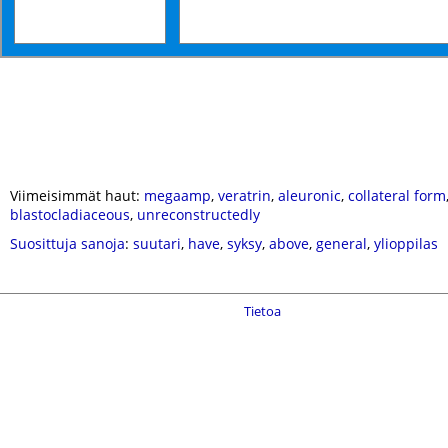
Viimeisimmät haut:
megaamp
,
veratrin
,
aleuronic
,
collateral form
blastocladiaceous
,
unreconstructedly
Suosittuja sanoja
:
suutari
,
have
,
syksy
,
above
,
general
,
ylioppilas
Tietoa