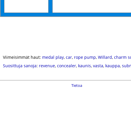
Viimeisimmät haut:
medal play
,
car
,
rope pump
,
Willard
,
charm s
Suosittuja sanoja
:
revenue
,
concealer
,
kaunis
,
vasta
,
kauppa
,
sub
Tietoa