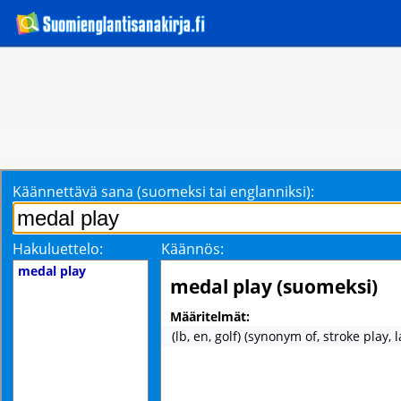
Käännettävä sana (suomeksi tai englanniksi):
Hakuluettelo:
Käännös:
medal play
medal play (suomeksi)
Määritelmät:
(lb, en, golf) (synonym of, stroke play,