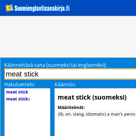
Käännettävä sana (suomeksi tai englanniksi):
Hakuluettelo:
Käännös:
meat stick
meat stick (suomeksi)
meat stick
s
Määritelmät:
(lb, en, slang, idiomatic) a man's penis