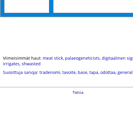
Viimeisimmät haut:
meat stick
,
palaeogeneticists
,
digitaalinen sig
irrigates
,
shwasted
Suosittuja sanoja
:
tradenomi
,
tavoite
,
base
,
tapa
,
odottaa
,
general
Tietoa