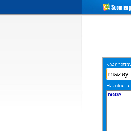
Käännettäv
Hakuluette
mazey