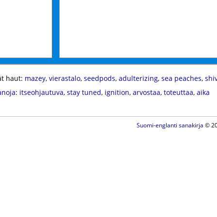
t haut:
mazey
,
vierastalo
,
seedpods
,
adulterizing
,
sea peaches
,
shi
anoja
:
itseohjautuva
,
stay tuned
,
ignition
,
arvostaa
,
toteuttaa
,
aika
Suomi-englanti sanakirja
© 20