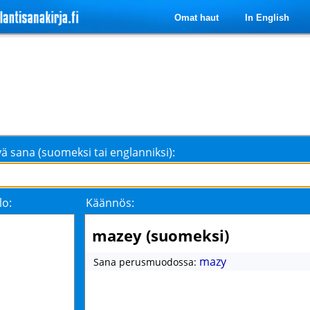
Omat haut
In English
ä sana (suomeksi tai englanniksi):
lo:
Käännös:
mazey (suomeksi)
mazy
Sana perusmuodossa: