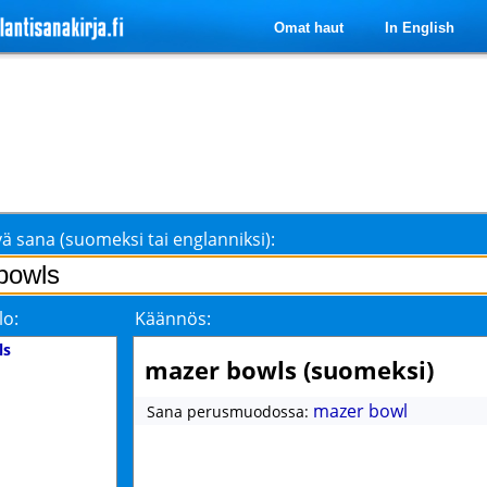
Omat haut
In English
ä sana (suomeksi tai englanniksi):
lo:
Käännös:
ls
mazer bowls (suomeksi)
mazer bowl
Sana perusmuodossa: