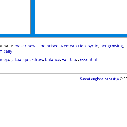
t haut:
mazer bowls
,
notarised
,
Nemean Lion
,
syrjin
,
nongrowing
,
mically
anoja
:
jakaa
,
quickdraw
,
balance
,
välittää
,
,
essential
Suomi-englanti sanakirja
© 20