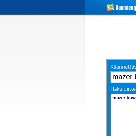
Käännettäv
Hakuluette
mazer bow