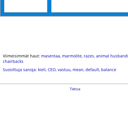
Viimeisimmät haut:
masentaa
,
marmolite
,
razes
,
animal husband
chairbacks
Suosittuja sanoja
:
kieli
,
CEO
,
vastuu
,
mean
,
default
,
balance
Tietoa