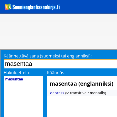
Käännettävä sana (suomeksi tai englanniksi):
Hakuluettelo:
Käännös:
masentaa
masentaa (englanniksi)
depress
(
v
: transitive / mentally)