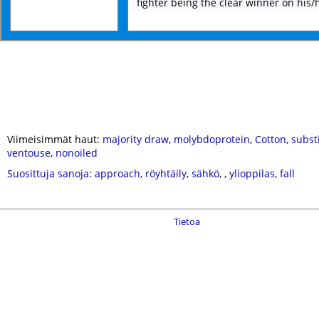
fighter being the clear winner on his/
Viimeisimmät haut:
majority draw
,
molybdoprotein
,
Cotton
,
subst
ventouse
,
nonoiled
Suosittuja sanoja
:
approach
,
röyhtäily
,
sähkö
,
,
ylioppilas
,
fall
Tietoa