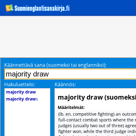
Käännettävä sana (suomeksi tai englanniksi):
Hakuluettelo:
Käännös:
majority draw
majority draw (suomeksi
majority draw
s
Määritelmät:
(lb, en, competitive fighting) an outco
full-contact combat sports where the 
judges (usually two out of three) agre
fighter won, while the third judge ind