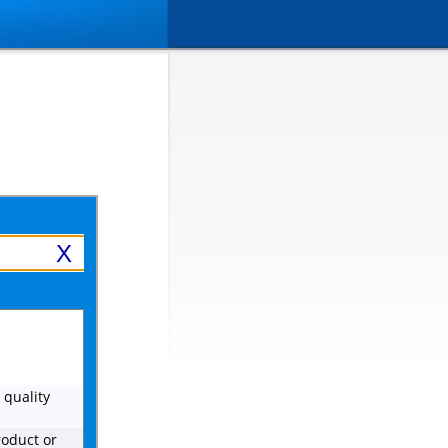
X
 quality
roduct or