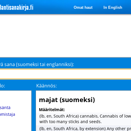
Omat haut
In English
ä sana (suomeksi tai englanniksi):
lo:
Käännös:
majat (suomeksi)
isäntä
Määritelmät:
omistaja
(lb, en, South Africa) cannabis, Cannabis of low
with too many sticks and seeds.
(lb, en, South Africa, by extension) Any other p