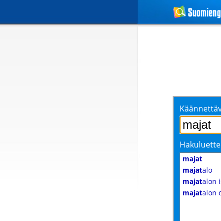
Käännettäv
Hakuluette
majat
majat
alo
majat
alon 
majat
alon 