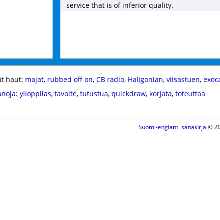
service that is of inferior quality.
t haut:
majat
,
rubbed off on
,
CB radio
,
Haligonian
,
viisastuen
,
exoc
anoja
:
ylioppilas
,
tavoite
,
tutustua
,
quickdraw
,
korjata
,
toteuttaa
Suomi-englanti sanakirja
© 20