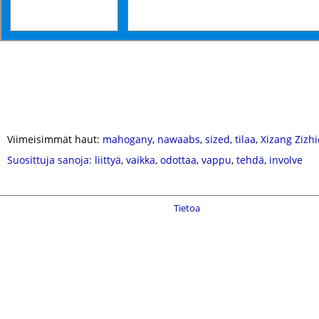
Viimeisimmät haut:
mahogany
,
nawaabs
,
sized
,
tilaa
,
Xizang Zizh
Suosittuja sanoja
:
liittyä
,
vaikka
,
odottaa
,
vappu
,
tehdä
,
involve
Tietoa