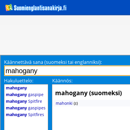
Käännettävä sana (suomeksi tai englanniksi):
Hakuluettelo:
Käännös:
mahogany
mahogany (suomeksi)
mahogany
gaspipe
mahogany
Spitfire
mahonki
(
s
)
mahogany
gaspipes
mahogany
Spitfires