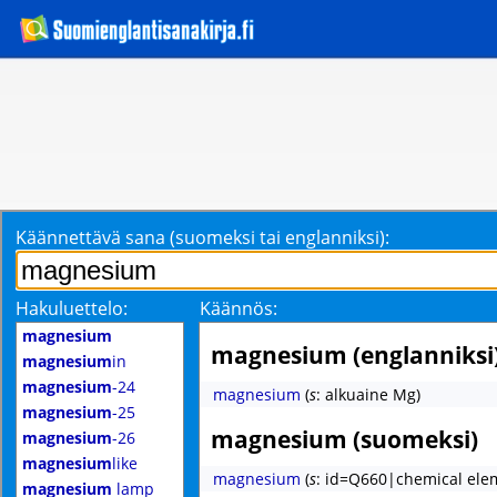
Käännettävä sana (suomeksi tai englanniksi):
Hakuluettelo:
Käännös:
magnesium
magnesium (englanniksi
magnesium
in
magnesium
-24
magnesium
(
s
: alkuaine Mg)
magnesium
-25
magnesium (suomeksi)
magnesium
-26
magnesium
like
magnesium
(
s
: id=Q660|chemical ele
magnesium
lamp