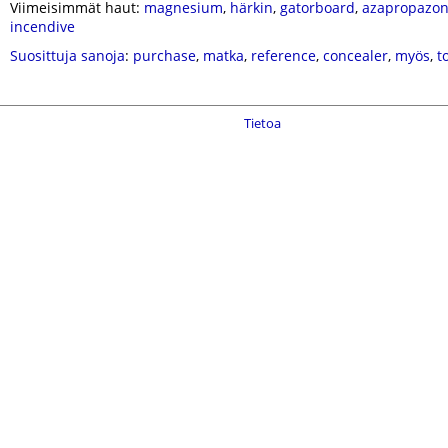
Viimeisimmät haut:
magnesium
,
härkin
,
gatorboard
,
azapropazo
incendive
Suosittuja sanoja
:
purchase
,
matka
,
reference
,
concealer
,
myös
,
t
Tietoa