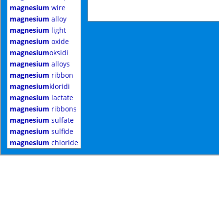
magnesium
wire
magnesium
alloy
magnesium
light
magnesium
oxide
magnesium
oksidi
magnesium
alloys
magnesium
ribbon
magnesium
kloridi
magnesium
lactate
magnesium
ribbons
magnesium
sulfate
magnesium
sulfide
magnesium
chloride