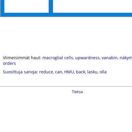
Viimeisimmät haut:
macroglial cells
,
upwardness
,
vanabin
,
näkym
orders
Suosittuja sanoja
:
reduce
,
can
,
HMU
,
back
,
lasku
,
olla
Tietoa