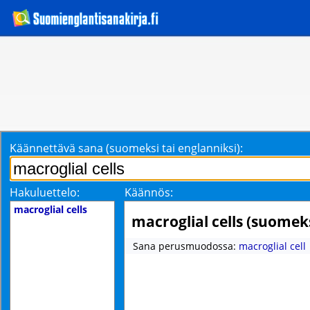
Käännettävä sana (suomeksi tai englanniksi):
Hakuluettelo:
Käännös:
macroglial cells
macroglial cells (suomek
Sana perusmuodossa:
macroglial cell