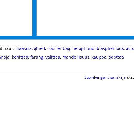
t haut:
maasika
,
glued
,
courier bag
,
helophorid
,
blasphemous
,
act
anoja
:
kehittää
,
farang
,
välittää
,
mahdollisuus
,
kauppa
,
odottaa
Suomi-englanti sanakirja
© 20