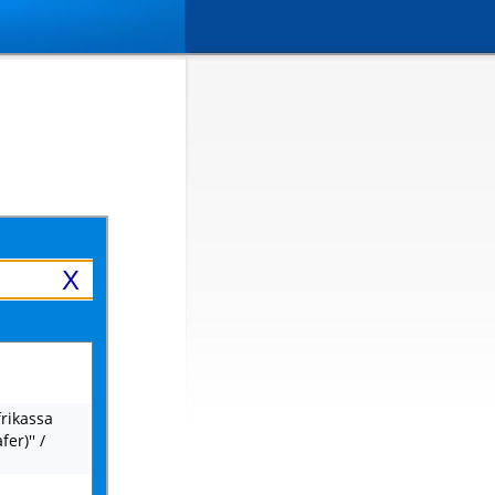
X
frikassa
er)'' /