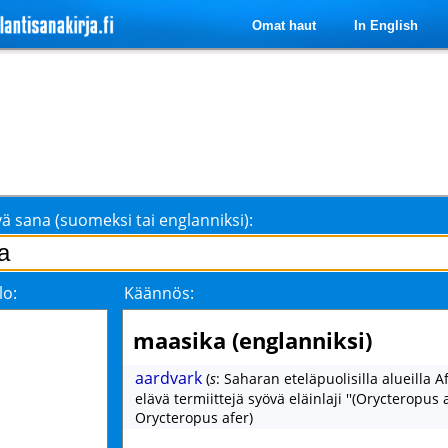
Omat haut
In English
ä sana (suomeksi tai englanniksi):
lo:
Käännös:
maasika (englanniksi)
aardvark
(
s
: Saharan eteläpuolisilla alueilla A
elävä termiittejä syövä eläinlaji ''(Orycteropus af
Orycteropus afer)