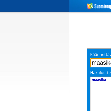
Käännettäv
Hakuluette
maasika