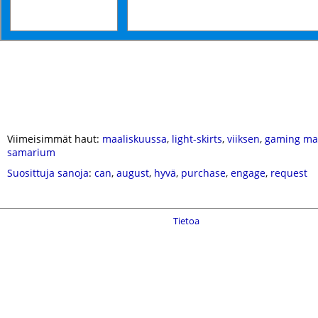
Viimeisimmät haut:
maaliskuussa
,
light-skirts
,
viiksen
,
gaming ma
samarium
Suosittuja sanoja
:
can
,
august
,
hyvä
,
purchase
,
engage
,
request
Tietoa