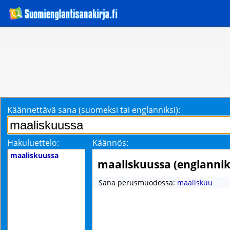
Käännettävä sana (suomeksi tai englanniksi):
Hakuluettelo:
Käännös:
maaliskuussa
maaliskuussa (englannik
Sana perusmuodossa:
maaliskuu