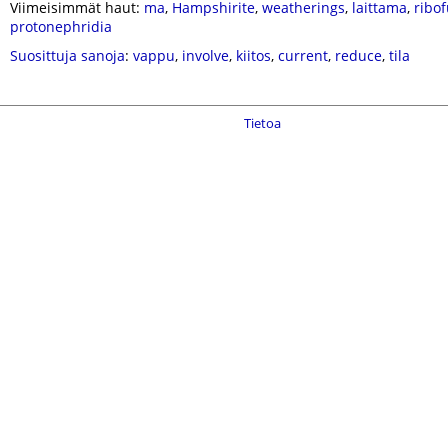
Viimeisimmät haut:
ma
,
Hampshirite
,
weatherings
,
laittama
,
ribo
protonephridia
Suosittuja sanoja
:
vappu
,
involve
,
kiitos
,
current
,
reduce
,
tila
Tietoa