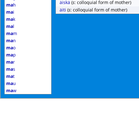
äiskä
(
s
: colloquial form of mother)
ma
h
äiti
(
s
: colloquial form of mother)
ma
i
ma
k
ma
l
ma
m
ma
n
ma
o
ma
p
ma
r
ma
s
ma
t
ma
u
ma
w