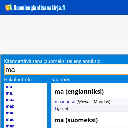
Käännettävä sana (suomeksi tai englanniksi):
Hakuluettelo:
Käännös:
ma
ma (englanniksi)
ma
.
ma
a
maanantai
(
lyhenne
: Monday)
ma
b
I
(
pron
)
ma
c
ma (suomeksi)
ma
d
ma
g