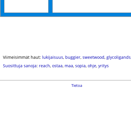
Viimeisimmät haut:
lukijaisuus
,
buggier
,
sweetwood
,
glycoligands
Suosittuja sanoja
:
reach
,
ostaa
,
maa
,
sopia
,
ohje
,
yritys
Tietoa