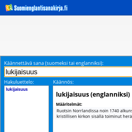
Käännettävä sana (suomeksi tai englanniksi):
Hakuluettelo:
Käännös:
lukijaisuus
lukijaisuus (englanniksi)
Määritelmät:
Ruotsin Norrlandissa noin 1740 alkun
kristillisen kirkon sisällä toiminut herä