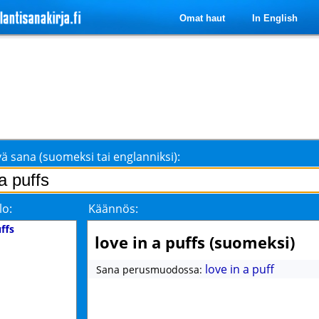
Omat haut
In English
ä sana (suomeksi tai englanniksi):
lo:
Käännös:
uffs
love in a puffs (suomeksi)
love in a puff
Sana perusmuodossa: