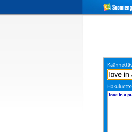
Käännettäv
Hakuluette
love in a p