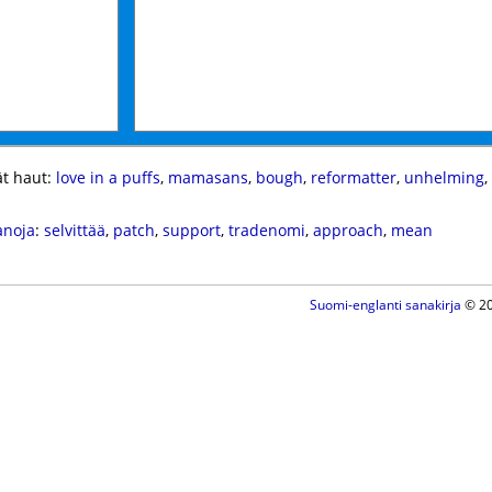
t haut:
love in a puffs
,
mamasans
,
bough
,
reformatter
,
unhelming
,
anoja
:
selvittää
,
patch
,
support
,
tradenomi
,
approach
,
mean
Suomi-englanti sanakirja
© 20