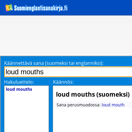
Käännettävä sana (suomeksi tai englanniksi):
Hakuluettelo:
Käännös:
loud mouths
loud mouths (suomeksi)
Sana perusmuodossa:
loud mouth