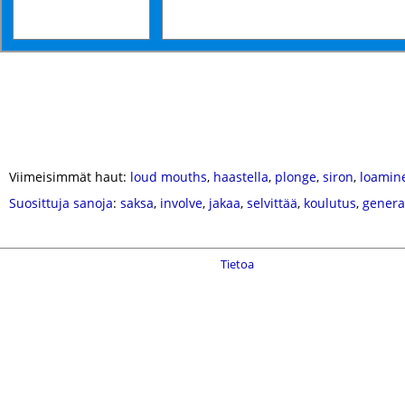
Viimeisimmät haut:
loud mouths
,
haastella
,
plonge
,
siron
,
loamin
Suosittuja sanoja
:
saksa
,
involve
,
jakaa
,
selvittää
,
koulutus
,
genera
Tietoa