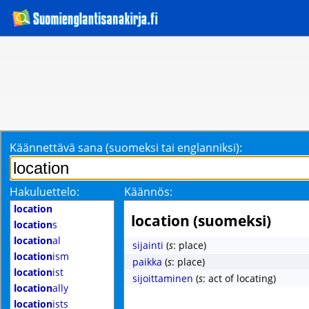
Käännettävä sana (suomeksi tai englanniksi):
Hakuluettelo:
Käännös:
location
location (suomeksi)
location
s
location
al
sijainti
(
s
: place)
location
ism
paikka
(
s
: place)
location
ist
sijoittaminen
(
s
: act of locating)
location
ally
location
ists