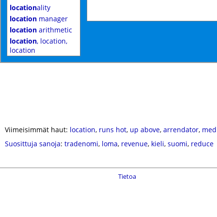
location
ality
location
manager
location
arithmetic
location
, location,
location
Viimeisimmät haut:
location
,
runs hot
,
up above
,
arrendator
,
medi
Suosittuja sanoja
:
tradenomi
,
loma
,
revenue
,
kieli
,
suomi
,
reduce
Tietoa