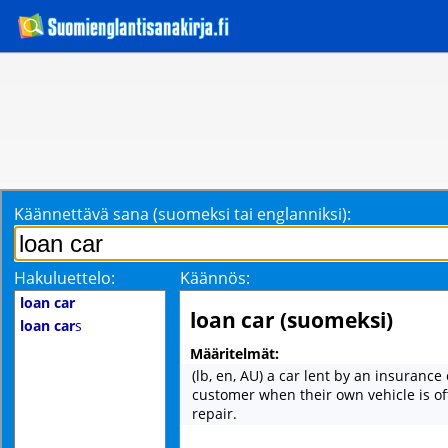
Käännettävä sana (suomeksi tai englanniksi):
Hakuluettelo:
Käännös:
loan car
loan car (suomeksi)
loan car
s
Määritelmät:
(lb, en, AU) a car lent by an insuranc
customer when their own vehicle is of
repair.