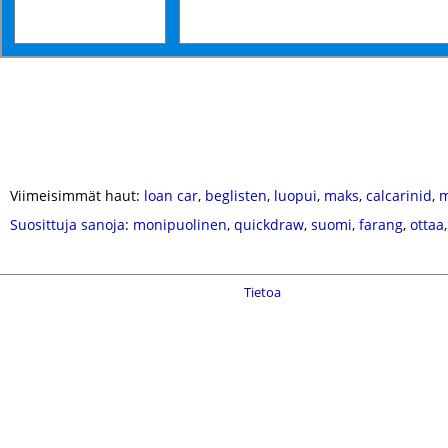
Viimeisimmät haut:
loan car
,
beglisten
,
luopui
,
maks
,
calcarinid
,
m
Suosittuja sanoja
:
monipuolinen
,
quickdraw
,
suomi
,
farang
,
ottaa
Tietoa