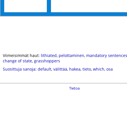
Viimeisimmät haut:
lithiated
,
pelottaminen
,
mandatory sentence
change of state
,
grasshoppers
Suosittuja sanoja
:
default
,
välittää
,
hakea
,
tieto
,
which
,
osa
Tietoa