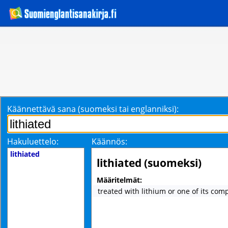
Käännettävä sana (suomeksi tai englanniksi):
Hakuluettelo:
Käännös:
lithiated
lithiated (suomeksi)
Määritelmät:
treated with lithium or one of its co