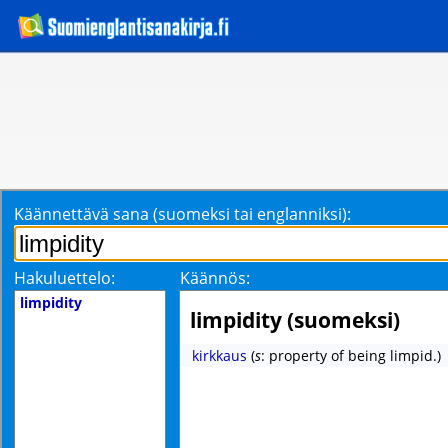
Käännettävä sana (suomeksi tai englanniksi):
Hakuluettelo:
Käännös:
limpidity
limpidity (suomeksi)
kirkkaus
(
s
: property of being limpid.)