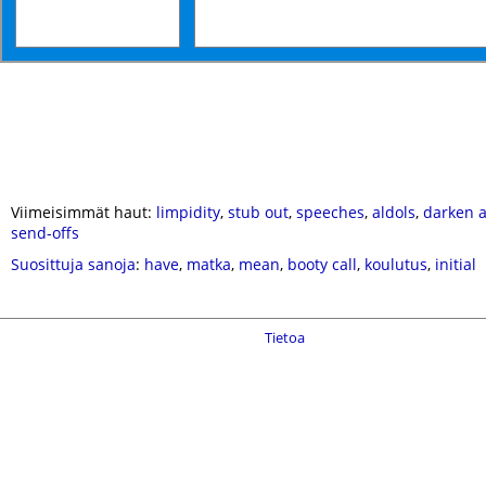
Viimeisimmät haut:
limpidity
,
stub out
,
speeches
,
aldols
,
darken a
send-offs
Suosittuja sanoja
:
have
,
matka
,
mean
,
booty call
,
koulutus
,
initial
Tietoa