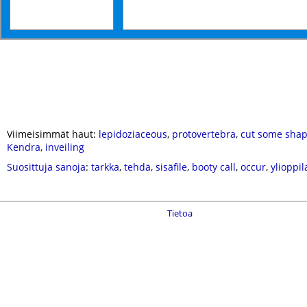
Viimeisimmät haut:
lepidoziaceous
,
protovertebra
,
cut some sha
Kendra
,
inveiling
Suosittuja sanoja
:
tarkka
,
tehdä
,
sisäfile
,
booty call
,
occur
,
ylioppil
Tietoa