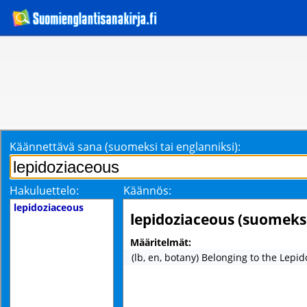
Käännettävä sana (suomeksi tai englanniksi):
Hakuluettelo:
Käännös:
lepidoziaceous
lepidoziaceous (suomeks
Määritelmät:
(lb, en, botany) Belonging to the Lepid