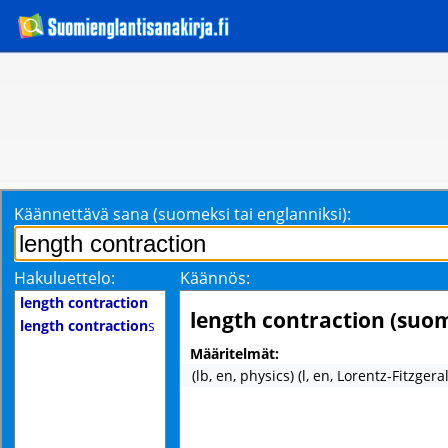
Käännettävä sana (suomeksi tai englanniksi):
Hakuluettelo:
Käännös:
length contraction
length contraction (suo
length contraction
s
Määritelmät:
(lb, en, physics) (l, en, Lorentz-Fitzger