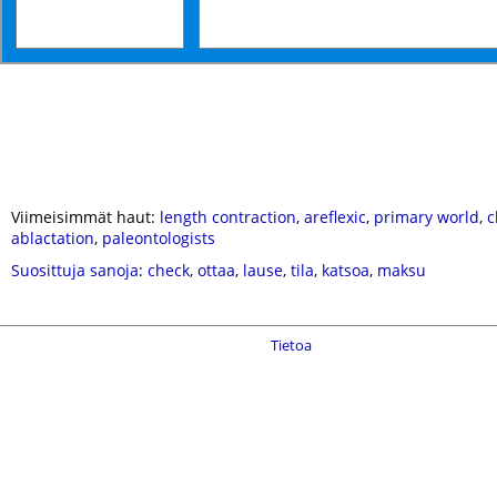
Viimeisimmät haut:
length contraction
,
areflexic
,
primary world
,
c
ablactation
,
paleontologists
Suosittuja sanoja
:
check
,
ottaa
,
lause
,
tila
,
katsoa
,
maksu
Tietoa