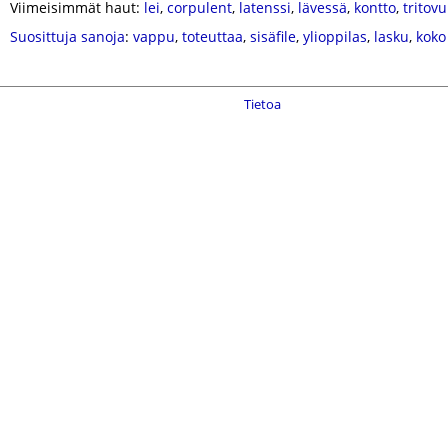
Viimeisimmät haut:
lei
,
corpulent
,
latenssi
,
lävessä
,
kontto
,
tritov
Suosittuja sanoja
:
vappu
,
toteuttaa
,
sisäfile
,
ylioppilas
,
lasku
,
koko
Tietoa