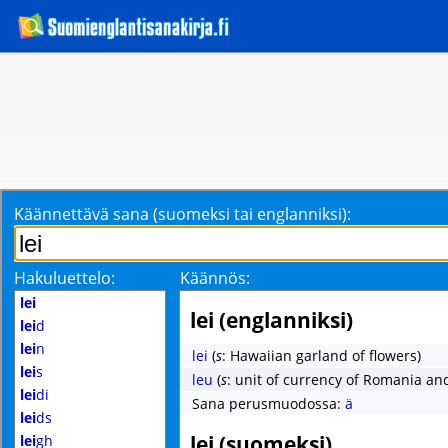
Käännettävä sana (suomeksi tai englanniksi):
Hakuluettelo:
Käännös:
lei
lei (englanniksi)
lei
d
lei
n
lei
(
s
: Hawaiian garland of flowers)
lei
s
leu
(
s
: unit of currency of Romania an
lei
di
Sana perusmuodossa:
ä
lei
ds
lei (suomeksi)
lei
gh