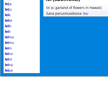
lei
ja
lei
(
s
: garland of flowers in Hawaii)
lei
ju
Sana perusmuodossa:
leu
lei
k.
lei
ke
lei
ki
lei
li
lei
ma
lei
mu
lei
ni
lei
no
lei
nt
lei
nä
lei
pä