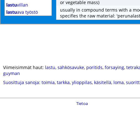
or vegetable mass)
lastu
villan
usually in compound terms with a mod
lastu
ava työstö
specifies the raw material: 'perunalast
Viimeisimmät haut:
lastu
,
sähkösavuke
,
poritids
,
forsaying
,
tetrak
guyman
Suosittuja sanoja
:
toimia
,
tarkka
,
ylioppilas
,
käsitellä
,
loma
,
suorit
Tietoa