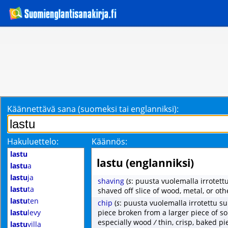
Käännettävä sana (suomeksi tai englanniksi):
Hakuluettelo:
Käännös:
lastu
lastu (englanniksi)
lastu
a
lastu
ja
shaving
(
s
: puusta vuolemalla irrotettu
lastu
ta
shaved off slice of wood, metal, or oth
lastu
ten
chip
(
s
: puusta vuolemalla irrotettu su
lastu
levy
piece broken from a larger piece of so
especially wood
/
thin, crisp, baked pi
lastu
villa