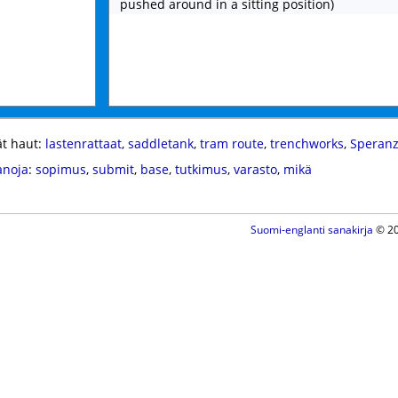
pushed around in a sitting position)
t haut:
lastenrattaat
,
saddletank
,
tram route
,
trenchworks
,
Speran
anoja
:
sopimus
,
submit
,
base
,
tutkimus
,
varasto
,
mikä
Suomi-englanti sanakirja
© 20