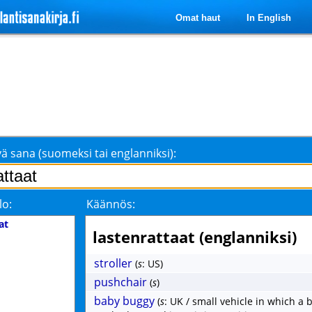
Omat haut
In English
ä sana (suomeksi tai englanniksi):
lo:
Käännös:
at
lastenrattaat (englanniksi)
stroller
(
s
: US)
pushchair
(
s
)
baby buggy
(
s
: UK / small vehicle in which a 