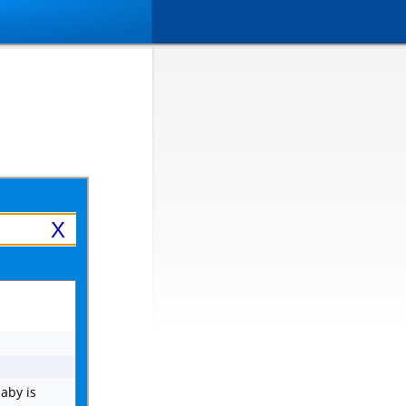
X
baby is