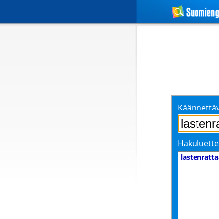
Käännettäv
Hakuluette
lastenratta