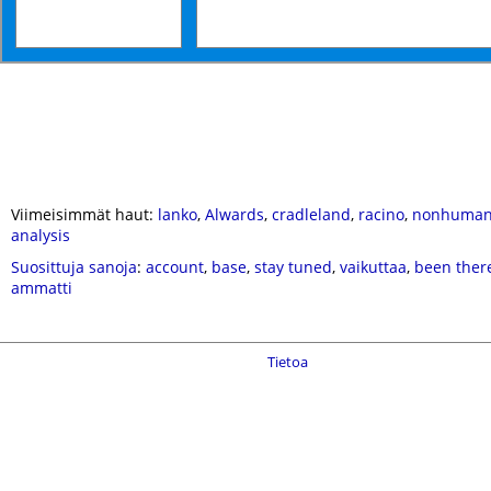
Viimeisimmät haut:
lanko
,
Alwards
,
cradleland
,
racino
,
nonhuma
analysis
Suosittuja sanoja
:
account
,
base
,
stay tuned
,
vaikuttaa
,
been there
ammatti
Tietoa