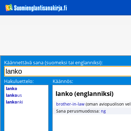
Käännettävä sana (suomeksi tai englanniksi):
Hakuluettelo:
Käännös:
lanko
lanko (englanniksi)
lanko
us
lanko
nki
brother-in-law
(oman aviopuolison vel
Sana perusmuodossa:
ng