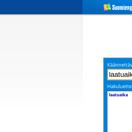
Käännettäv
Hakuluette
laatuaika