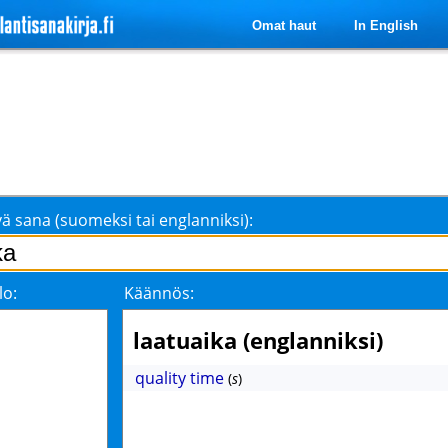
Omat haut
In English
ä sana (suomeksi tai englanniksi):
lo:
Käännös:
laatuaika (englanniksi)
quality time
(
s
)