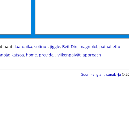
t haut:
laatuaika
,
sotinut
,
jiggle
,
Beit Din
,
magnolol
,
painallettu
anoja
:
katsoa
,
home
,
provide
,
,
viikonpäivät
,
approach
Suomi-englanti sanakirja
© 20