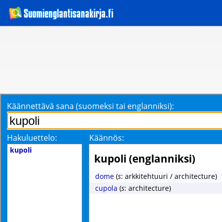
Käännettävä sana (suomeksi tai englanniksi):
Hakuluettelo:
Käännös:
kupoli
kupoli (englanniksi)
dome
(
s
: arkkitehtuuri / architecture)
cupola
(
s
: architecture)