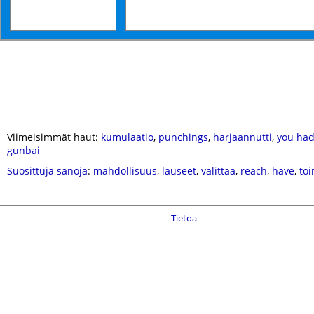
Viimeisimmät haut:
kumulaatio
,
punchings
,
harjaannutti
,
you had
gunbai
Suosittuja sanoja
:
mahdollisuus
,
lauseet
,
välittää
,
reach
,
have
,
toi
Tietoa