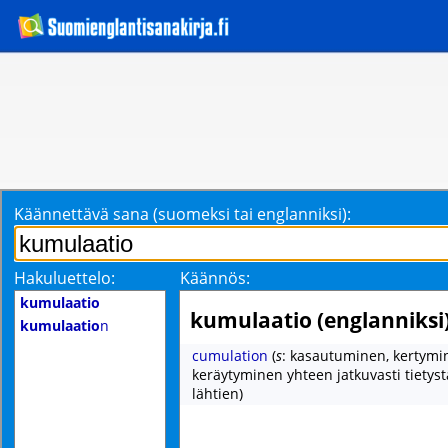
Käännettävä sana (suomeksi tai englanniksi):
Hakuluettelo:
Käännös:
kumulaatio
kumulaatio (englanniksi
kumulaatio
n
cumulation
(
s
: kasautuminen, kertymi
keräytyminen yhteen jatkuvasti tietys
lähtien)