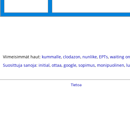
Viimeisimmät haut:
kummalle
,
clodazon
,
nunlike
,
EPTs
,
waiting o
Suosittuja sanoja
:
initial
,
ottaa
,
google
,
sopimus
,
monipuolinen
,
lu
Tietoa