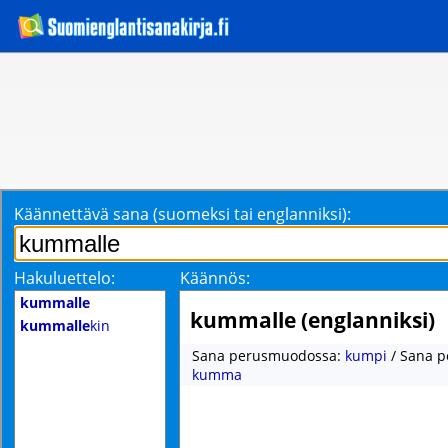
Käännettävä sana (suomeksi tai englanniksi):
Hakuluettelo:
Käännös:
kummalle
kummalle (englanniksi)
kummalle
kin
Sana perusmuodossa:
kumpi
/ Sana 
kumma