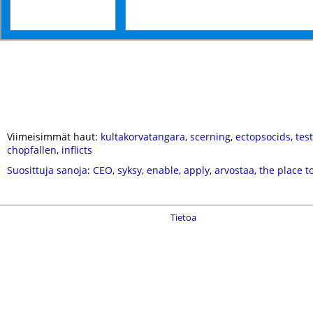
Viimeisimmät haut:
kultakorvatangara
,
scerning
,
ectopsocids
,
tes
chopfallen
,
inflicts
Suosittuja sanoja
:
CEO
,
syksy
,
enable
,
apply
,
arvostaa
,
the place t
Tietoa