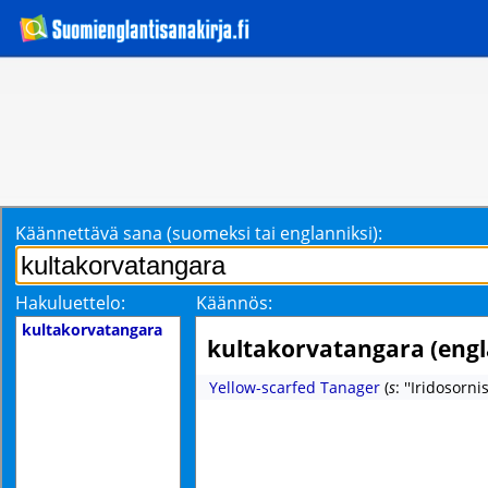
Käännettävä sana (suomeksi tai englanniksi):
Hakuluettelo:
Käännös:
kultakorvatangara
kultakorvatangara (engl
Yellow-scarfed Tanager
(
s
: ''Iridosorni