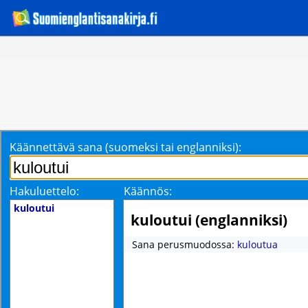
Käännettävä sana (suomeksi tai englanniksi):
Hakuluettelo:
Käännös:
kuloutui
kuloutui (englanniksi)
Sana perusmuodossa:
kuloutua