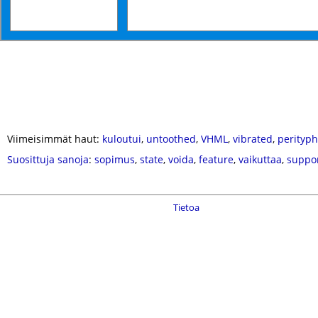
Viimeisimmät haut:
kuloutui
,
untoothed
,
VHML
,
vibrated
,
perityphl
Suosittuja sanoja
:
sopimus
,
state
,
voida
,
feature
,
vaikuttaa
,
suppo
Tietoa