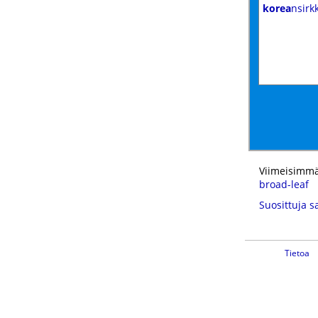
korea
nsirk
Viimeisimmä
broad-leaf
Suosittuja s
Tietoa