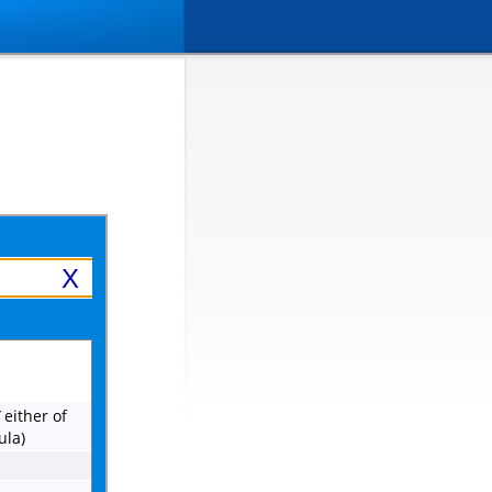
X
/
either of
ula)