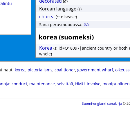
decorated
(
a
)
kalintu
Korean language
(
s
)
chorea
(
s
: disease)
ea
Sana perusmuodossa:
korea (suomeksi)
Korea
(
s
: id=Q18097|ancient country or both 
whole)
t haut:
korea
,
pictorialisms
,
coalitioner
,
government wharf
,
oikeuss
anoja
:
conduct
,
maintenance
,
selvittää
,
HMU
,
involve
,
monipuolinen
Suomi-englanti sanakirja
© 20