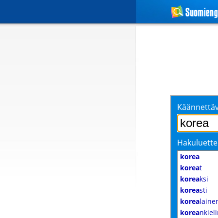
Käännettäv
Hakuluette
korea
korea
t
korea
ksi
korea
sti
korea
laine
korea
nkiel