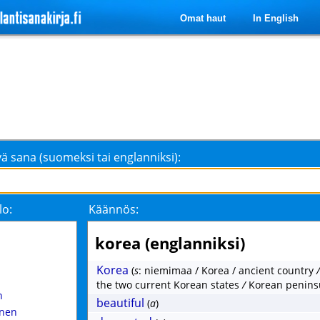
Omat haut
In English
ä sana (suomeksi tai englanniksi):
lo:
Käännös:
korea (englanniksi)
Korea
(
s
: niemimaa / Korea / ancient country
the two current Korean states
/
Korean penins
n
beautiful
(
a
)
inen