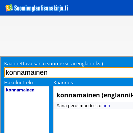
Käännettävä sana (suomeksi tai englanniksi):
Hakuluettelo:
Käännös:
konnamainen
konnamainen (englannik
Sana perusmuodossa:
nen