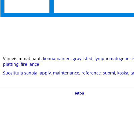
Viimeisimmät haut:
konnamainen
,
graylisted
,
lymphomatogenesi
platting
,
fire lance
Suosittuja sanoja
:
apply
,
maintenance
,
reference
,
suomi
,
koska
,
t
Tietoa