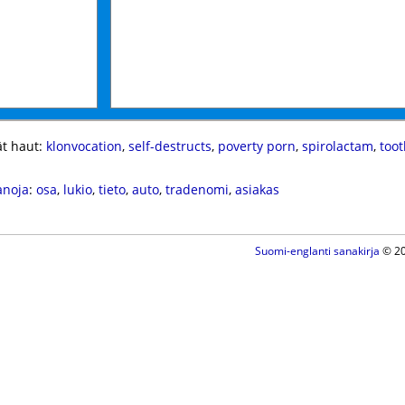
t haut:
klonvocation
,
self-destructs
,
poverty porn
,
spirolactam
,
toot
anoja
:
osa
,
lukio
,
tieto
,
auto
,
tradenomi
,
asiakas
Suomi-englanti sanakirja
© 20