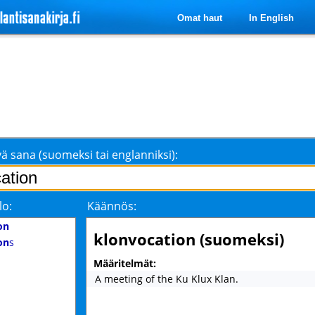
Omat haut
In English
ä sana (suomeksi tai englanniksi):
lo:
Käännös:
on
klonvocation (suomeksi)
on
s
Määritelmät:
A meeting of the Ku Klux Klan.