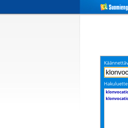
Käännettäv
Hakuluette
klonvocati
klonvocati