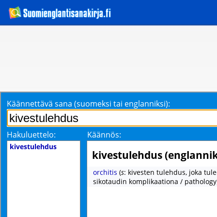
Käännettävä sana (suomeksi tai englanniksi):
Hakuluettelo:
Käännös:
kivestulehdus
kivestulehdus (englannik
orchitis
(
s
: kivesten tulehdus, joka tul
sikotaudin komplikaationa / pathology