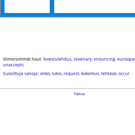
Viimeisimmät haut:
kivestulehdus
,
sexenary
,
enouncing
,
euroopa
unaccepts
Suosittuja sanoja
:
onko
,
lukio
,
request
,
kokemus
,
tehtävä
,
occur
Tietoa