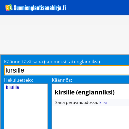
Käännettävä sana (suomeksi tai englanniksi):
Hakuluettelo:
Käännös:
kirsille
kirsille (englanniksi)
Sana perusmuodossa:
kirsi