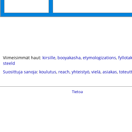
Viimeisimmät haut:
kirsille
,
booyakasha
,
etymologizations
,
fyllota
steeld
Suosittuja sanoja
:
koulutus
,
reach
,
yhteistyö
,
vielä
,
asiakas
,
toteut
Tietoa