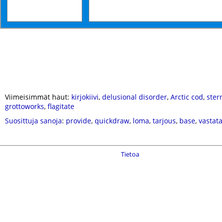
Viimeisimmät haut:
kirjokiivi
,
delusional disorder
,
Arctic cod
,
ster
grottoworks
,
flagitate
Suosittuja sanoja
:
provide
,
quickdraw
,
loma
,
tarjous
,
base
,
vastat
Tietoa