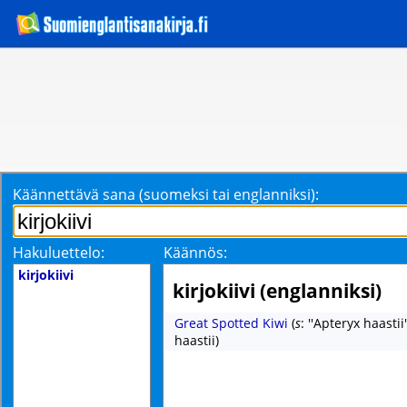
Käännettävä sana (suomeksi tai englanniksi):
Hakuluettelo:
Käännös:
kirjokiivi
kirjokiivi (englanniksi)
Great Spotted Kiwi
(
s
: ''Apteryx haastii
haastii)